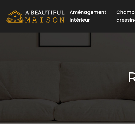
Aménagement
Chambr
intérieur
dressin
R